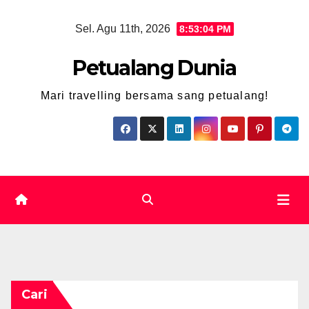
Skip
Sel. Agu 11th, 2026
8:53:05 PM
to
content
Petualang Dunia
Mari travelling bersama sang petualang!
Cari