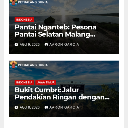
INDONESIA
Pantai Nganteb: Pesona
Pantai Selatan Malang
dengan Ombak Besar dan
AGU 9, 2026
AARON GARCIA
Suasana Alami
INDONESIA
JAWA TIMUR
Bukit Cumbri: Jalur
Pendakian Ringan dengan
Panorama Perbukitan
AGU 8, 2026
AARON GARCIA