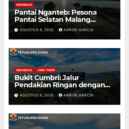
INDONESIA
Pantai Nganteb: Pesona
Pantai Selatan Malang
dengan Ombak Besar dan
AGUSTUS 9, 2026
AARON GARCIA
Suasana Alami
INDONESIA
JAWA TIMUR
Bukit Cumbri: Jalur
Pendakian Ringan dengan
Panorama Perbukitan
AGUSTUS 8, 2026
AARON GARCIA