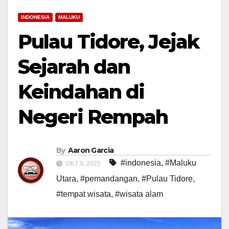
INDONESIA
MALUKU
Pulau Tidore, Jejak
Sejarah dan
Keindahan di
Negeri Rempah
By
Aaron Garcia
#indonesia
,
#Maluku
OKT 9, 2025
Utara
,
#pemandangan
,
#Pulau Tidore
,
#tempat wisata
,
#wisata alam