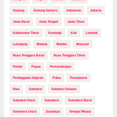
Gunung
Gunung Semeru
Indonesia
Jakarta
Jawa Barat
Jawa Tengah
Jawa Timur
Kalimantan Timur
Kamboja
Kuil
Lombok
Lumajang
Malang
Maluku
Museum
Nusa Tenggara Barat
Nusa Tenggara Timur
Pantai
Papua
Pemandangan
Peninggalan Sejarah
Pulau
Purwakarta
Riau
Sulawesi
Sulawesi Selatan
Sulawesi Utara
Sumatera
Sumatera Barat
Sumatera Utara
Surabaya
Tempat Wisata