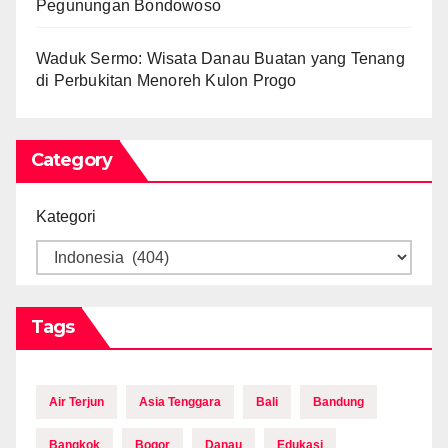
Pegunungan Bondowoso
Waduk Sermo: Wisata Danau Buatan yang Tenang
di Perbukitan Menoreh Kulon Progo
Category
Kategori
Tags
Air Terjun
Asia Tenggara
Bali
Bandung
Bangkok
Bogor
Danau
Edukasi