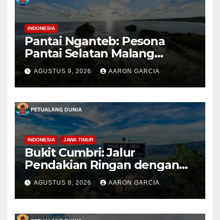
INDONESIA
Pantai Nganteb: Pesona
Pantai Selatan Malang
dengan Ombak Besar dan
AGUSTUS 9, 2026
AARON GARCIA
Suasana Alami
INDONESIA
JAWA TIMUR
Bukit Cumbri: Jalur
Pendakian Ringan dengan
Panorama Perbukitan
AGUSTUS 8, 2026
AARON GARCIA