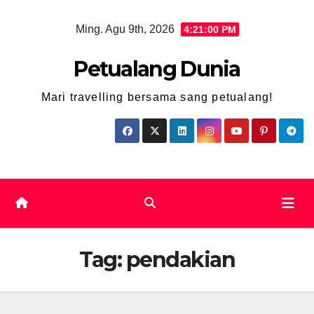
Skip
Ming. Agu 9th, 2026
4:21:01 PM
to
content
Petualang Dunia
Mari travelling bersama sang petualang!
Tag:
pendakian