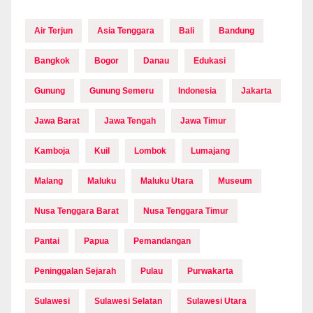
Air Terjun
Asia Tenggara
Bali
Bandung
Bangkok
Bogor
Danau
Edukasi
Gunung
Gunung Semeru
Indonesia
Jakarta
Jawa Barat
Jawa Tengah
Jawa Timur
Kamboja
Kuil
Lombok
Lumajang
Malang
Maluku
Maluku Utara
Museum
Nusa Tenggara Barat
Nusa Tenggara Timur
Pantai
Papua
Pemandangan
Peninggalan Sejarah
Pulau
Purwakarta
Sulawesi
Sulawesi Selatan
Sulawesi Utara