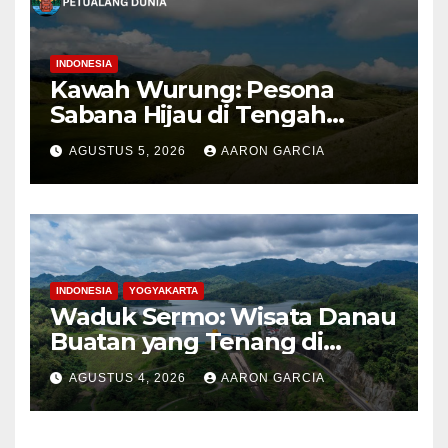
INDONESIA
Kawah Wurung: Pesona
Sabana Hijau di Tengah
Pegunungan Bondowoso
AGUSTUS 5, 2026
AARON GARCIA
INDONESIA
YOGYAKARTA
Waduk Sermo: Wisata Danau
Buatan yang Tenang di
Perbukitan Menoreh Kulon
AGUSTUS 4, 2026
AARON GARCIA
Progo