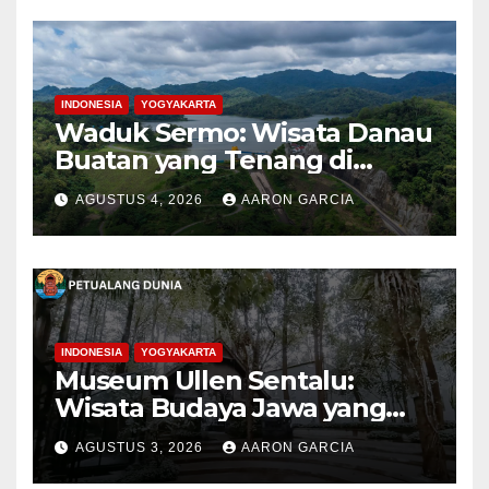
INDONESIA
YOGYAKARTA
Waduk Sermo: Wisata Danau
Buatan yang Tenang di
Perbukitan Menoreh Kulon
AGUSTUS 4, 2026
AARON GARCIA
Progo
INDONESIA
YOGYAKARTA
Museum Ullen Sentalu:
Wisata Budaya Jawa yang
Elegan di Lereng Kaliurang
AGUSTUS 3, 2026
AARON GARCIA