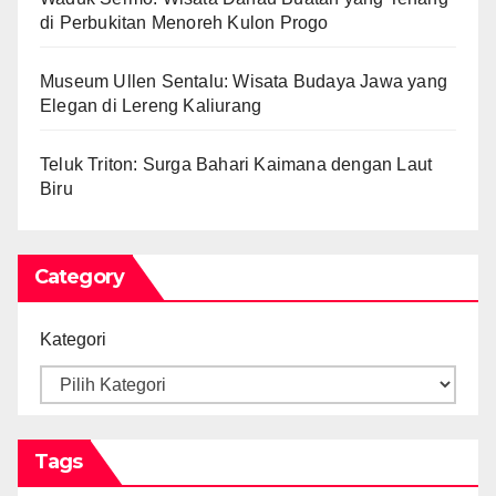
di Perbukitan Menoreh Kulon Progo
Museum Ullen Sentalu: Wisata Budaya Jawa yang
Elegan di Lereng Kaliurang
Teluk Triton: Surga Bahari Kaimana dengan Laut
Biru
Category
Kategori
Tags