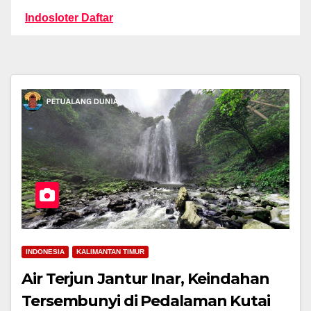
Indosloter Daftar
INDONESIA
KALIMANTAN TIMUR
Air Terjun Jantur Inar, Keindahan
Tersembunyi di Pedalaman Kutai