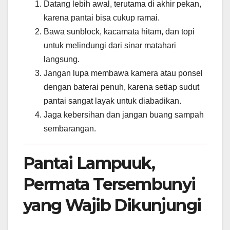
Datang lebih awal, terutama di akhir pekan,
karena pantai bisa cukup ramai.
Bawa sunblock, kacamata hitam, dan topi
untuk melindungi dari sinar matahari
langsung.
Jangan lupa membawa kamera atau ponsel
dengan baterai penuh, karena setiap sudut
pantai sangat layak untuk diabadikan.
Jaga kebersihan dan jangan buang sampah
sembarangan.
Pantai Lampuuk,
Permata Tersembunyi
yang Wajib Dikunjungi