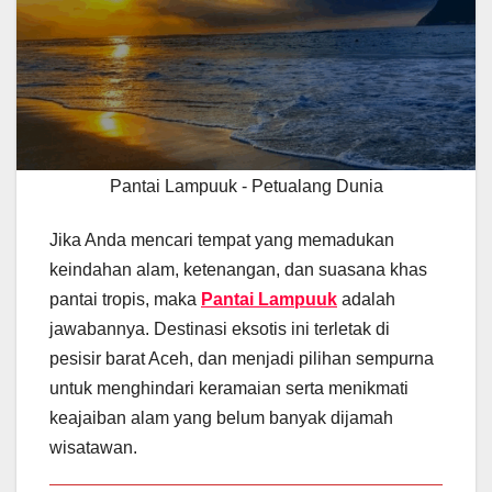
Pantai Lampuuk - Petualang Dunia
Jika Anda mencari tempat yang memadukan
keindahan alam, ketenangan, dan suasana khas
pantai tropis, maka
Pantai Lampuuk
adalah
jawabannya. Destinasi eksotis ini terletak di
pesisir barat Aceh, dan menjadi pilihan sempurna
untuk menghindari keramaian serta menikmati
keajaiban alam yang belum banyak dijamah
wisatawan.