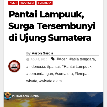
ACEH
INDONESIA
SUMATERA
Pantai Lampuuk,
Surga Tersembunyi
di Ujung Sumatera
By
Aaron Garcia
#Aceh
,
#asia tenggara
,
AGU 4, 2025
#indonesia
,
#pantai
,
#Pantai Lampuuk
,
#pemandangan
,
#sumatera
,
#tempat
wisata
,
#wisata alam