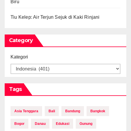
Biru
Tiu Kelep: Air Terjun Sejuk di Kaki Rinjani
Category
Kategori
Tags
Asia Tenggara
Bali
Bandung
Bangkok
Bogor
Danau
Edukasi
Gunung