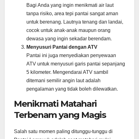
Bagi Anda yang ingin menikmati air laut
tanpa risiko, area tepi pantai sangat aman
untuk berenang. Lautnya tenang dan landai,
cocok untuk anak-anak maupun orang
dewasa yang ingin sekadar berendam.
Menyusuri Pantai dengan ATV
Pantai ini juga menyediakan penyewaan
ATV untuk menyusuri garis pantai sepanjang
5 kilometer. Mengendarai ATV sambil
ditemani semilir angin laut adalah
pengalaman yang tidak boleh dilewatkan.
Menikmati Matahari
Terbenam yang Magis
Salah satu momen paling ditunggu-tunggu di