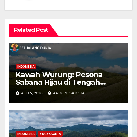
Related Post
INDONESIA
Kawah Wurung: Pesona
Sabana Hijau di Tengah
Pegunungan Bondowoso
AGU 5, 2026
AARON GARCIA
INDONESIA
YOGYAKARTA