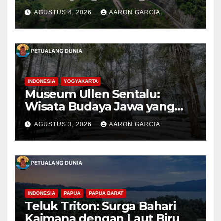
Perbukitan Menoreh Kulon
AGUSTUS 4, 2026
AARON GARCIA
Progo
INDONESIA
YOGYAKARTA
Museum Ullen Sentalu:
Wisata Budaya Jawa yang
Elegan di Lereng Kaliurang
AGUSTUS 3, 2026
AARON GARCIA
INDONESIA
PAPUA
PAPUA BARAT
Teluk Triton: Surga Bahari
Kaimana dengan Laut Biru