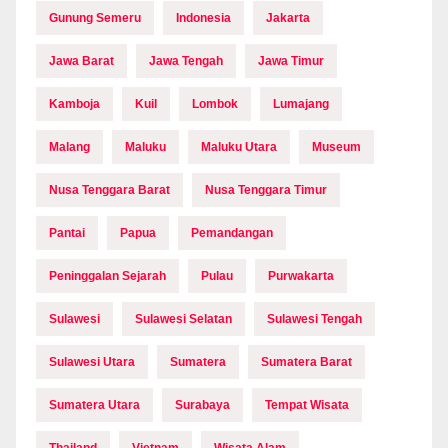
Gunung Semeru
Indonesia
Jakarta
Jawa Barat
Jawa Tengah
Jawa Timur
Kamboja
Kuil
Lombok
Lumajang
Malang
Maluku
Maluku Utara
Museum
Nusa Tenggara Barat
Nusa Tenggara Timur
Pantai
Papua
Pemandangan
Peninggalan Sejarah
Pulau
Purwakarta
Sulawesi
Sulawesi Selatan
Sulawesi Tengah
Sulawesi Utara
Sumatera
Sumatera Barat
Sumatera Utara
Surabaya
Tempat Wisata