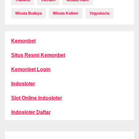
Thailand
Vietnam
Wisata Alam
Wisata Budaya
Wisata Kuliner
Yogyakarta
Kemonbet
Situs Resmi Kemonbet
Kemonbet Login
Indosloter
Slot Online Indosloter
Indosloter Daftar