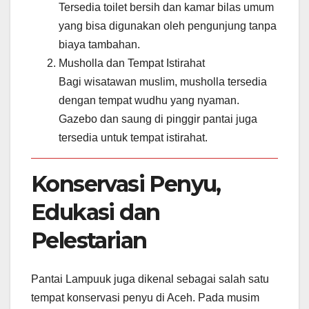
Tersedia toilet bersih dan kamar bilas umum
yang bisa digunakan oleh pengunjung tanpa
biaya tambahan.
Musholla dan Tempat Istirahat
Bagi wisatawan muslim, musholla tersedia
dengan tempat wudhu yang nyaman.
Gazebo dan saung di pinggir pantai juga
tersedia untuk tempat istirahat.
Konservasi Penyu,
Edukasi dan
Pelestarian
Pantai Lampuuk juga dikenal sebagai salah satu
tempat konservasi penyu di Aceh. Pada musim