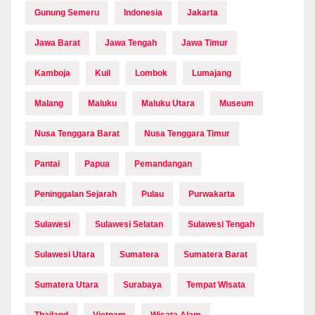
Gunung Semeru
Indonesia
Jakarta
Jawa Barat
Jawa Tengah
Jawa Timur
Kamboja
Kuil
Lombok
Lumajang
Malang
Maluku
Maluku Utara
Museum
Nusa Tenggara Barat
Nusa Tenggara Timur
Pantai
Papua
Pemandangan
Peninggalan Sejarah
Pulau
Purwakarta
Sulawesi
Sulawesi Selatan
Sulawesi Tengah
Sulawesi Utara
Sumatera
Sumatera Barat
Sumatera Utara
Surabaya
Tempat Wisata