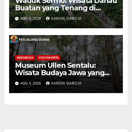
Waduk Sermo: Wisata Danau
Buatan yang Tenang di
Perbukitan Menoreh Kulon
AGU 4, 2026
AARON GARCIA
Progo
INDONESIA
YOGYAKARTA
Museum Ullen Sentalu:
Wisata Budaya Jawa yang
Elegan di Lereng Kaliurang
AGU 3, 2026
AARON GARCIA