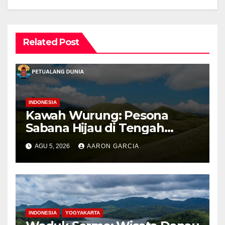
Related Post
INDONESIA
Kawah Wurung: Pesona
Sabana Hijau di Tengah
Pegunungan Bondowoso
AGU 5, 2026
AARON GARCIA
INDONESIA
YOGYAKARTA