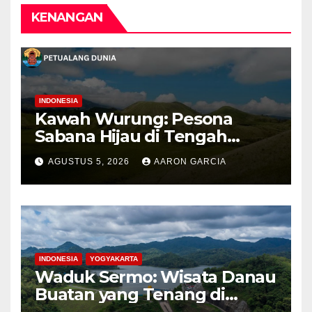
KENANGAN
INDONESIA
Kawah Wurung: Pesona
Sabana Hijau di Tengah
Pegunungan Bondowoso
AGUSTUS 5, 2026
AARON GARCIA
INDONESIA
YOGYAKARTA
Waduk Sermo: Wisata Danau
Buatan yang Tenang di
Perbukitan Menoreh Kulon