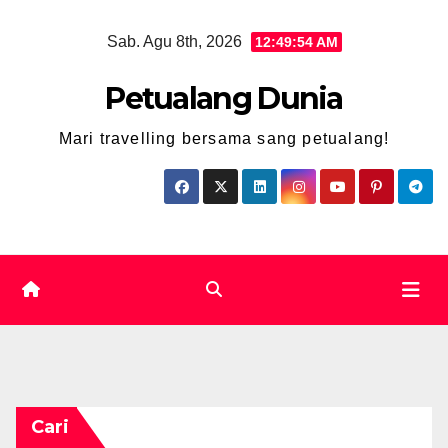
Skip
Sab. Agu 8th, 2026
12:49:55 AM
to
content
Petualang Dunia
Mari travelling bersama sang petualang!
Cari