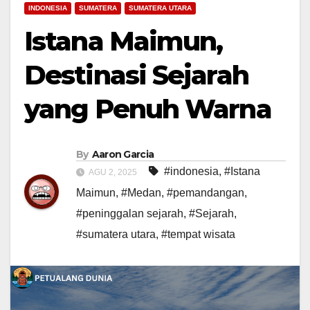
INDONESIA
SUMATERA
SUMATERA UTARA
Istana Maimun,
Destinasi Sejarah
yang Penuh Warna
By
Aaron Garcia
#indonesia
,
#Istana
AGU 2, 2025
Maimun
,
#Medan
,
#pemandangan
,
#peninggalan sejarah
,
#Sejarah
,
#sumatera utara
,
#tempat wisata