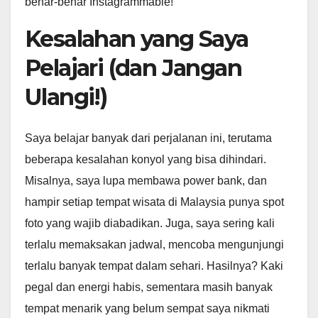
benar-benar Instagrammable!
Kesalahan yang Saya
Pelajari (dan Jangan
Ulangi!)
Saya belajar banyak dari perjalanan ini, terutama
beberapa kesalahan konyol yang bisa dihindari.
Misalnya, saya lupa membawa power bank, dan
hampir setiap tempat wisata di Malaysia punya spot
foto yang wajib diabadikan. Juga, saya sering kali
terlalu memaksakan jadwal, mencoba mengunjungi
terlalu banyak tempat dalam sehari. Hasilnya? Kaki
pegal dan energi habis, sementara masih banyak
tempat menarik yang belum sempat saya nikmati