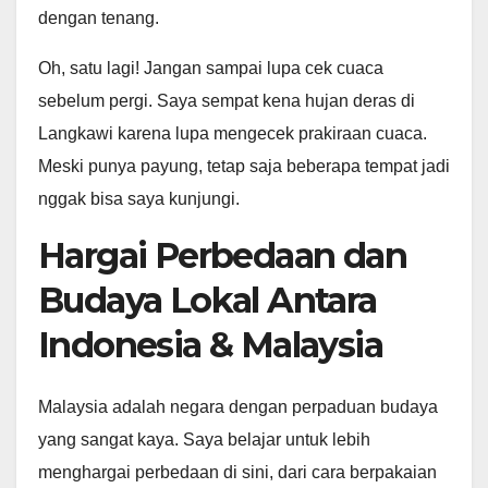
dengan tenang.
Oh, satu lagi! Jangan sampai lupa cek cuaca
sebelum pergi. Saya sempat kena hujan deras di
Langkawi karena lupa mengecek prakiraan cuaca.
Meski punya payung, tetap saja beberapa tempat jadi
nggak bisa saya kunjungi.
Hargai Perbedaan dan
Budaya Lokal Antara
Indonesia & Malaysia
Malaysia adalah negara dengan perpaduan budaya
yang sangat kaya. Saya belajar untuk lebih
menghargai perbedaan di sini, dari cara berpakaian