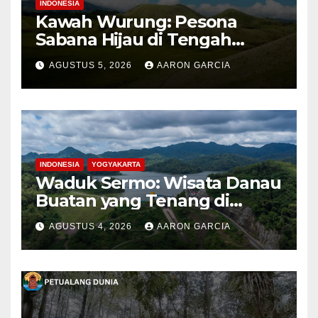
INDONESIA
Kawah Wurung: Pesona
Sabana Hijau di Tengah
Pegunungan Bondowoso
AGUSTUS 5, 2026
AARON GARCIA
INDONESIA
YOGYAKARTA
Waduk Sermo: Wisata Danau
Buatan yang Tenang di
Perbukitan Menoreh Kulon
AGUSTUS 4, 2026
AARON GARCIA
Progo