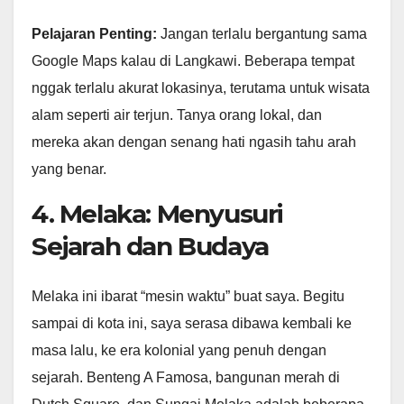
Pelajaran Penting:
Jangan terlalu bergantung sama
Google Maps kalau di Langkawi. Beberapa tempat
nggak terlalu akurat lokasinya, terutama untuk wisata
alam seperti air terjun. Tanya orang lokal, dan
mereka akan dengan senang hati ngasih tahu arah
yang benar.
4. Melaka: Menyusuri
Sejarah dan Budaya
Melaka ini ibarat “mesin waktu” buat saya. Begitu
sampai di kota ini, saya serasa dibawa kembali ke
masa lalu, ke era kolonial yang penuh dengan
sejarah. Benteng A Famosa, bangunan merah di