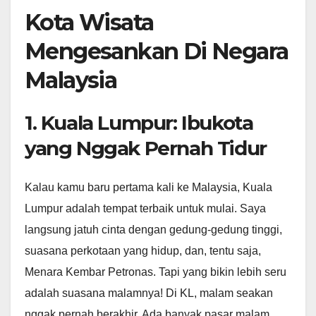
Kota Wisata
Mengesankan Di Negara
Malaysia
1. Kuala Lumpur: Ibukota
yang Nggak Pernah Tidur
Kalau kamu baru pertama kali ke Malaysia, Kuala
Lumpur adalah tempat terbaik untuk mulai. Saya
langsung jatuh cinta dengan gedung-gedung tinggi,
suasana perkotaan yang hidup, dan, tentu saja,
Menara Kembar Petronas. Tapi yang bikin lebih seru
adalah suasana malamnya! Di KL, malam seakan
nggak pernah berakhir. Ada banyak pasar malam