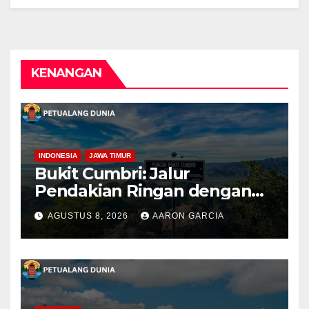
KENANGAN
INDONESIA
JAWA TIMUR
Bukit Cumbri: Jalur
Pendakian Ringan dengan
Panorama Perbukitan
AGUSTUS 8, 2026
AARON GARCIA