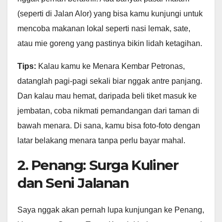
(seperti di Jalan Alor) yang bisa kamu kunjungi untuk
mencoba makanan lokal seperti nasi lemak, sate,
atau mie goreng yang pastinya bikin lidah ketagihan.
Tips:
Kalau kamu ke Menara Kembar Petronas,
datanglah pagi-pagi sekali biar nggak antre panjang.
Dan kalau mau hemat, daripada beli tiket masuk ke
jembatan, coba nikmati pemandangan dari taman di
bawah menara. Di sana, kamu bisa foto-foto dengan
latar belakang menara tanpa perlu bayar mahal.
2. Penang: Surga Kuliner
dan Seni Jalanan
Saya nggak akan pernah lupa kunjungan ke Penang,