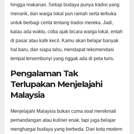
hingga makanan. Setiap budaya punya tradisi yang
menarik, dan warga lokal pun ramah serta terbuka
untuk berbagi cerita tentang tradisi mereka. Jadi,
kalau ada waktu, coba ajak bicara warga lokal, entah
di pasar atau kafe kecil. Kamu akan belajar banyak
hal baru, dan siapa tahu, mendapat rekomendasi
tempat tersembunyi yang nggak ada di peta turis.
Pengalaman Tak
Terlupakan Menjelajahi
Malaysia
Menjelajahi Malaysia bukan cuma soal menikmati
pemandangan atau kuliner enak, tapi juga belajar
menghargai budaya yang berbeda. Dari kota modern