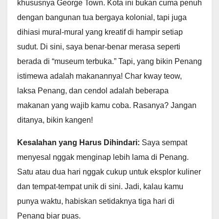
khususnya George Town. Kota ini bukan cuma penuh
dengan bangunan tua bergaya kolonial, tapi juga
dihiasi mural-mural yang kreatif di hampir setiap
sudut. Di sini, saya benar-benar merasa seperti
berada di “museum terbuka.” Tapi, yang bikin Penang
istimewa adalah makanannya! Char kway teow,
laksa Penang, dan cendol adalah beberapa
makanan yang wajib kamu coba. Rasanya? Jangan
ditanya, bikin kangen!
Kesalahan yang Harus Dihindari:
Saya sempat
menyesal nggak menginap lebih lama di Penang.
Satu atau dua hari nggak cukup untuk eksplor kuliner
dan tempat-tempat unik di sini. Jadi, kalau kamu
punya waktu, habiskan setidaknya tiga hari di
Penang biar puas.