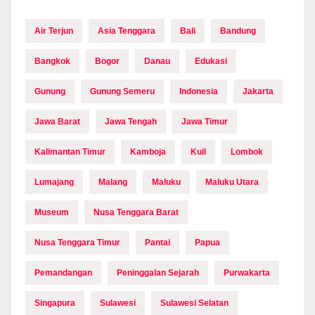
Air Terjun
Asia Tenggara
Bali
Bandung
Bangkok
Bogor
Danau
Edukasi
Gunung
Gunung Semeru
Indonesia
Jakarta
Jawa Barat
Jawa Tengah
Jawa Timur
Kalimantan Timur
Kamboja
Kuil
Lombok
Lumajang
Malang
Maluku
Maluku Utara
Museum
Nusa Tenggara Barat
Nusa Tenggara Timur
Pantai
Papua
Pemandangan
Peninggalan Sejarah
Purwakarta
Singapura
Sulawesi
Sulawesi Selatan