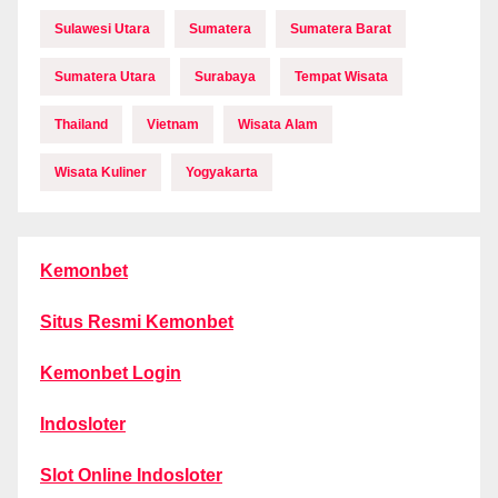
Sulawesi Utara
Sumatera
Sumatera Barat
Sumatera Utara
Surabaya
Tempat Wisata
Thailand
Vietnam
Wisata Alam
Wisata Kuliner
Yogyakarta
Kemonbet
Situs Resmi Kemonbet
Kemonbet Login
Indosloter
Slot Online Indosloter