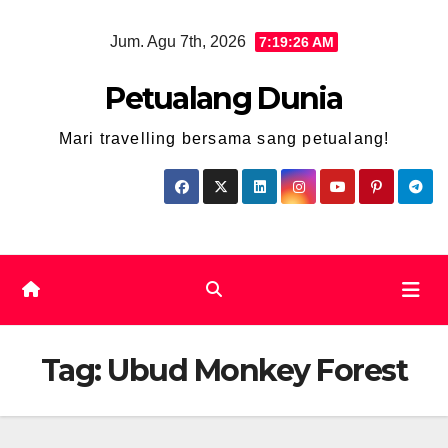
Skip
Jum. Agu 7th, 2026
7:19:27 AM
to
content
Petualang Dunia
Mari travelling bersama sang petualang!
Tag:
Ubud Monkey Forest