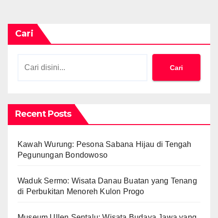
Cari
Cari
Recent Posts
Kawah Wurung: Pesona Sabana Hijau di Tengah
Pegunungan Bondowoso
Waduk Sermo: Wisata Danau Buatan yang Tenang
di Perbukitan Menoreh Kulon Progo
Museum Ullen Sentalu: Wisata Budaya Jawa yang