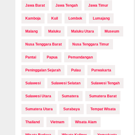
Jawa Barat
Jawa Tengah
Jawa Timur
Kamboja
Kuil
Lombok
Lumajang
Malang
Maluku
Maluku Utara
Museum
Nusa Tenggara Barat
Nusa Tenggara Timur
Pantai
Papua
Pemandangan
Peninggalan Sejarah
Pulau
Purwakarta
Sulawesi
Sulawesi Selatan
Sulawesi Tengah
Sulawesi Utara
Sumatera
Sumatera Barat
Sumatera Utara
Surabaya
Tempat Wisata
Thailand
Vietnam
Wisata Alam