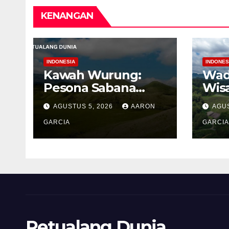
KENANGAN
INDONESIA
INDONES
Kawah Wurung:
Wad
Pesona Sabana
Wis
Hijau di Tengah
Bua
AGUSTUS 5, 2026
AARON
AGUS
Pegunungan
Ten
Bondowoso
GARCIA
Per
GARCIA
Men
Pro
Petualang Dunia