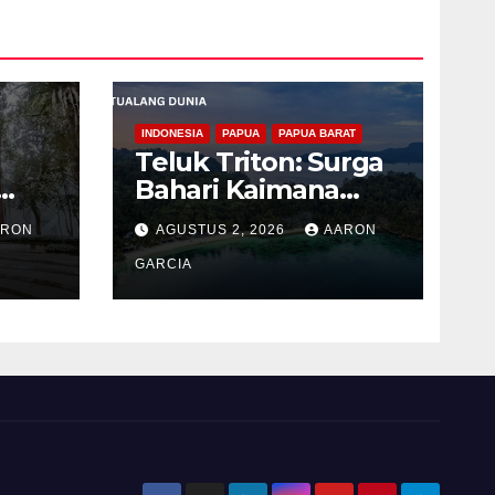
INDONESIA
PAPUA
PAPUA BARAT
Teluk Triton: Surga
Bahari Kaimana
ng
dengan Laut Biru
ARON
AGUSTUS 2, 2026
AARON
g
GARCIA