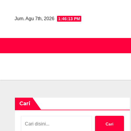
Skip
to
Jum. Agu 7th, 2026
1:46:14 PM
content
Cari
Cari