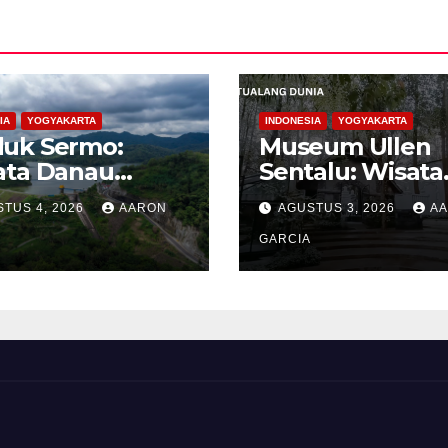
IA
YOGYAKARTA
INDONESIA
YOGYAKARTA
uk Sermo:
Museum Ullen
ata Danau
Sentalu: Wisata
tan yang
Budaya Jawa ya
TUS 4, 2026
AARON
AGUSTUS 3, 2026
A
ang di
Elegan di Leren
bukitan
Kaliurang
GARCIA
oreh Kulon
go