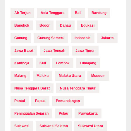
Air Terjun
Asia Tenggara
Bali
Bandung
Bangkok
Bogor
Danau
Edukasi
Gunung
Gunung Semeru
Indonesia
Jakarta
Jawa Barat
Jawa Tengah
Jawa Timur
Kamboja
Kuil
Lombok
Lumajang
Malang
Maluku
Maluku Utara
Museum
Nusa Tenggara Barat
Nusa Tenggara Timur
Pantai
Papua
Pemandangan
Peninggalan Sejarah
Pulau
Purwakarta
Sulawesi
Sulawesi Selatan
Sulawesi Utara