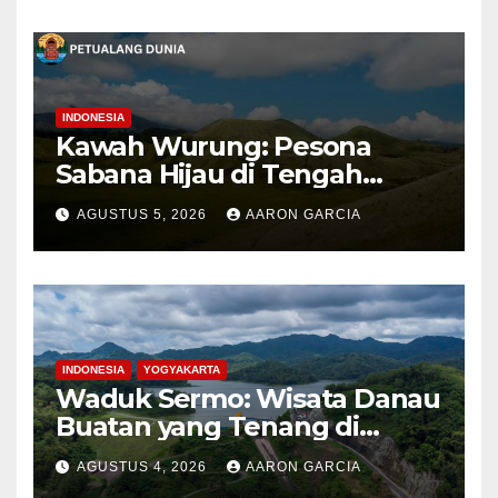
INDONESIA
Kawah Wurung: Pesona
Sabana Hijau di Tengah
Pegunungan Bondowoso
AGUSTUS 5, 2026
AARON GARCIA
INDONESIA
YOGYAKARTA
Waduk Sermo: Wisata Danau
Buatan yang Tenang di
Perbukitan Menoreh Kulon
AGUSTUS 4, 2026
AARON GARCIA
Progo