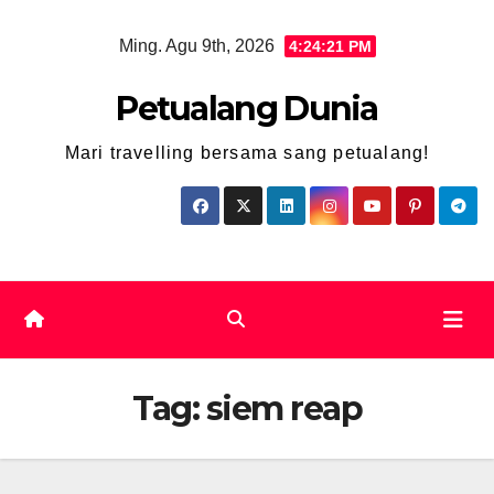
Skip
Ming. Agu 9th, 2026
4:24:21 PM
to
content
Petualang Dunia
Mari travelling bersama sang petualang!
Tag:
siem reap