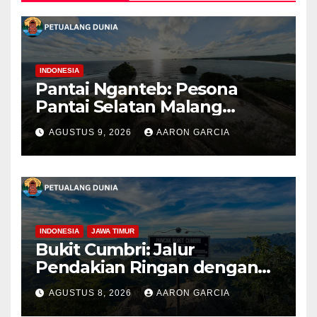
INDONESIA
Pantai Nganteb: Pesona
Pantai Selatan Malang
dengan Ombak Besar dan
AGUSTUS 9, 2026
AARON GARCIA
Suasana Alami
INDONESIA
JAWA TIMUR
Bukit Cumbri: Jalur
Pendakian Ringan dengan
Panorama Perbukitan
AGUSTUS 8, 2026
AARON GARCIA