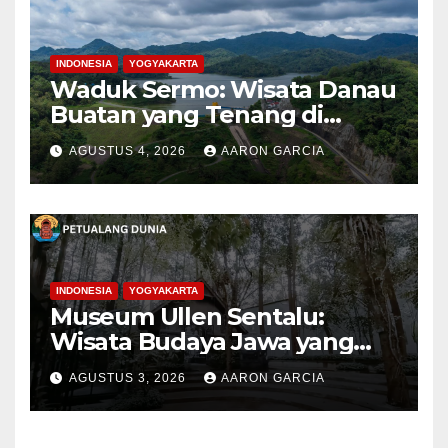
INDONESIA
YOGYAKARTA
Waduk Sermo: Wisata Danau
Buatan yang Tenang di
Perbukitan Menoreh Kulon
AGUSTUS 4, 2026
AARON GARCIA
Progo
INDONESIA
YOGYAKARTA
Museum Ullen Sentalu:
Wisata Budaya Jawa yang
Elegan di Lereng Kaliurang
AGUSTUS 3, 2026
AARON GARCIA