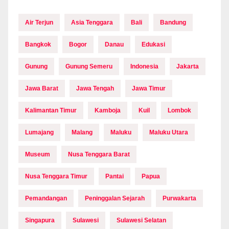
Air Terjun
Asia Tenggara
Bali
Bandung
Bangkok
Bogor
Danau
Edukasi
Gunung
Gunung Semeru
Indonesia
Jakarta
Jawa Barat
Jawa Tengah
Jawa Timur
Kalimantan Timur
Kamboja
Kuil
Lombok
Lumajang
Malang
Maluku
Maluku Utara
Museum
Nusa Tenggara Barat
Nusa Tenggara Timur
Pantai
Papua
Pemandangan
Peninggalan Sejarah
Purwakarta
Singapura
Sulawesi
Sulawesi Selatan