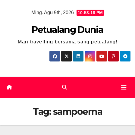
Skip
Ming. Agu 9th, 2026
10:53:19 PM
to
content
Petualang Dunia
Mari travelling bersama sang petualang!
Tag:
sampoerna