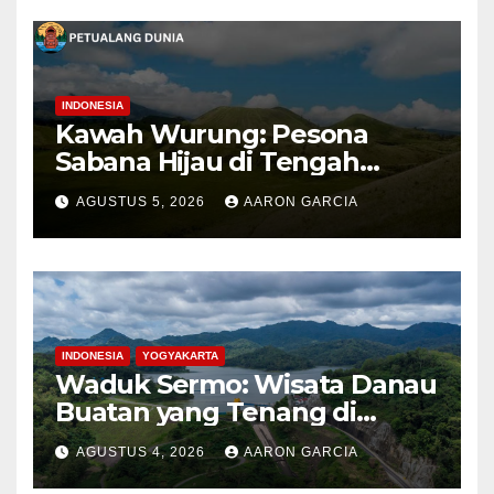
INDONESIA
Kawah Wurung: Pesona
Sabana Hijau di Tengah
Pegunungan Bondowoso
AGUSTUS 5, 2026
AARON GARCIA
INDONESIA
YOGYAKARTA
Waduk Sermo: Wisata Danau
Buatan yang Tenang di
Perbukitan Menoreh Kulon
AGUSTUS 4, 2026
AARON GARCIA
Progo