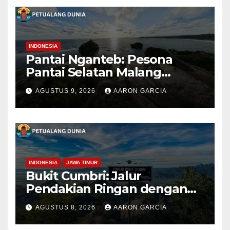
INDONESIA
Pantai Nganteb: Pesona
Pantai Selatan Malang
dengan Ombak Besar dan
AGUSTUS 9, 2026
AARON GARCIA
Suasana Alami
INDONESIA
JAWA TIMUR
Bukit Cumbri: Jalur
Pendakian Ringan dengan
Panorama Perbukitan
AGUSTUS 8, 2026
AARON GARCIA