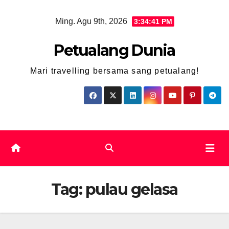
Skip
Ming. Agu 9th, 2026
3:34:41 PM
to
content
Petualang Dunia
Mari travelling bersama sang petualang!
Tag:
pulau gelasa