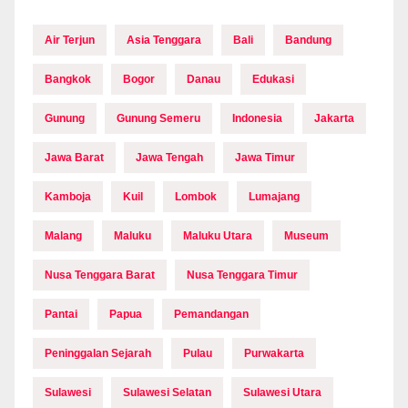
Air Terjun
Asia Tenggara
Bali
Bandung
Bangkok
Bogor
Danau
Edukasi
Gunung
Gunung Semeru
Indonesia
Jakarta
Jawa Barat
Jawa Tengah
Jawa Timur
Kamboja
Kuil
Lombok
Lumajang
Malang
Maluku
Maluku Utara
Museum
Nusa Tenggara Barat
Nusa Tenggara Timur
Pantai
Papua
Pemandangan
Peninggalan Sejarah
Pulau
Purwakarta
Sulawesi
Sulawesi Selatan
Sulawesi Utara