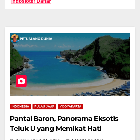
Indosloter Daftar
INDONESIA
PULAU JAWA
YOGYAKARTA
Pantai Baron, Panorama Eksotis
Teluk U yang Memikat Hati