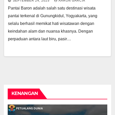
SEPTEMBER 24, 2025
AARON GARCIA
Pantai Baron adalah salah satu destinasi wisata
pantai terkenal di Gunungkidul, Yogyakarta, yang
selalu berhasil memikat hati wisatawan dengan
keindahan alam dan nuansa khasnya. Dengan
perpaduan antara laut biru, pasir…
KENANGAN