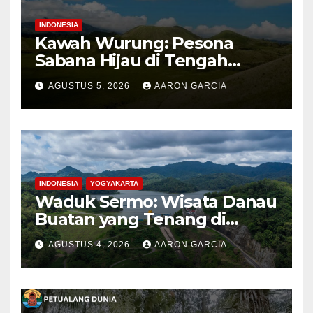
INDONESIA
Kawah Wurung: Pesona
Sabana Hijau di Tengah
Pegunungan Bondowoso
AGUSTUS 5, 2026
AARON GARCIA
INDONESIA
YOGYAKARTA
Waduk Sermo: Wisata Danau
Buatan yang Tenang di
Perbukitan Menoreh Kulon
AGUSTUS 4, 2026
AARON GARCIA
Progo