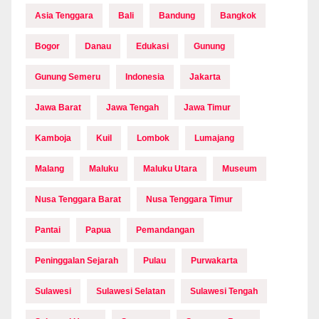
Asia Tenggara
Bali
Bandung
Bangkok
Bogor
Danau
Edukasi
Gunung
Gunung Semeru
Indonesia
Jakarta
Jawa Barat
Jawa Tengah
Jawa Timur
Kamboja
Kuil
Lombok
Lumajang
Malang
Maluku
Maluku Utara
Museum
Nusa Tenggara Barat
Nusa Tenggara Timur
Pantai
Papua
Pemandangan
Peninggalan Sejarah
Pulau
Purwakarta
Sulawesi
Sulawesi Selatan
Sulawesi Tengah