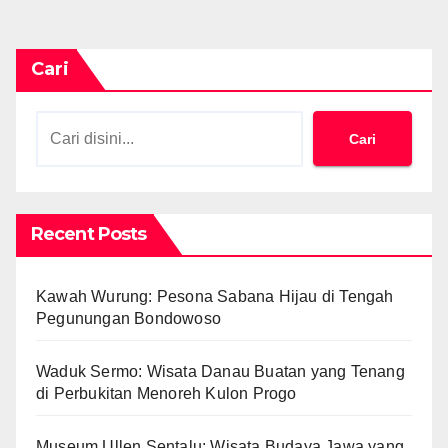
Cari
Cari
Recent Posts
Kawah Wurung: Pesona Sabana Hijau di Tengah
Pegunungan Bondowoso
Waduk Sermo: Wisata Danau Buatan yang Tenang
di Perbukitan Menoreh Kulon Progo
Museum Ullen Sentalu: Wisata Budaya Jawa yang