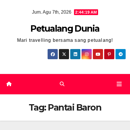
Skip
Jum. Agu 7th, 2026
2:44:20 AM
to
content
Petualang Dunia
Mari travelling bersama sang petualang!
Tag:
Pantai Baron