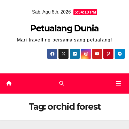
Skip
Sab. Agu 8th, 2026
5:34:14 PM
to
content
Petualang Dunia
Mari travelling bersama sang petualang!
Tag:
orchid forest