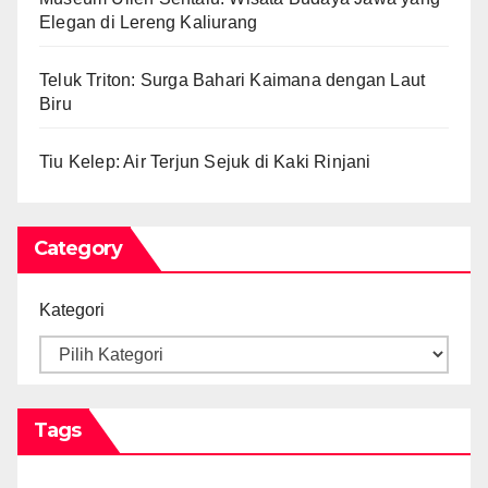
Elegan di Lereng Kaliurang
Teluk Triton: Surga Bahari Kaimana dengan Laut
Biru
Tiu Kelep: Air Terjun Sejuk di Kaki Rinjani
Category
Kategori
Tags