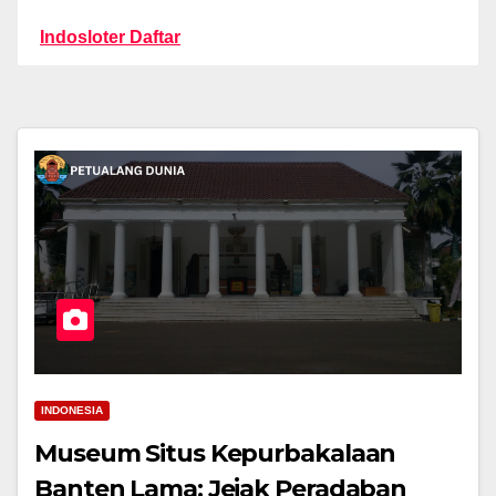
Indosloter Daftar
INDONESIA
Museum Situs Kepurbakalaan
Banten Lama: Jejak Peradaban