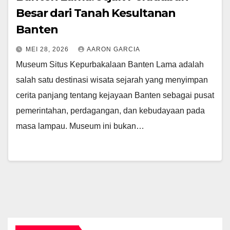
Besar dari Tanah Kesultanan
Banten
MEI 28, 2026
AARON GARCIA
Museum Situs Kepurbakalaan Banten Lama adalah
salah satu destinasi wisata sejarah yang menyimpan
cerita panjang tentang kejayaan Banten sebagai pusat
pemerintahan, perdagangan, dan kebudayaan pada
masa lampau. Museum ini bukan…