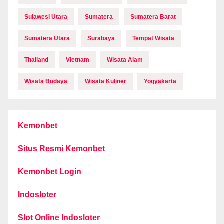
Sulawesi Utara
Sumatera
Sumatera Barat
Sumatera Utara
Surabaya
Tempat Wisata
Thailand
Vietnam
Wisata Alam
Wisata Budaya
Wisata Kuliner
Yogyakarta
Kemonbet
Situs Resmi Kemonbet
Kemonbet Login
Indosloter
Slot Online Indosloter