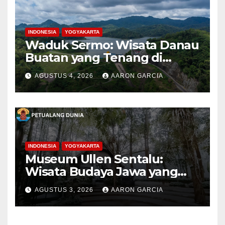
INDONESIA
YOGYAKARTA
Waduk Sermo: Wisata Danau
Buatan yang Tenang di
Perbukitan Menoreh Kulon
AGUSTUS 4, 2026
AARON GARCIA
Progo
INDONESIA
YOGYAKARTA
Museum Ullen Sentalu:
Wisata Budaya Jawa yang
Elegan di Lereng Kaliurang
AGUSTUS 3, 2026
AARON GARCIA