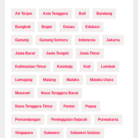
Air Terjun
Asia Tenggara
Bali
Bandung
Bangkok
Bogor
Danau
Edukasi
Gunung
Gunung Semeru
Indonesia
Jakarta
Jawa Barat
Jawa Tengah
Jawa Timur
Kalimantan Timur
Kamboja
Kuil
Lombok
Lumajang
Malang
Maluku
Maluku Utara
Museum
Nusa Tenggara Barat
Nusa Tenggara Timur
Pantai
Papua
Pemandangan
Peninggalan Sejarah
Purwakarta
Singapura
Sulawesi
Sulawesi Selatan