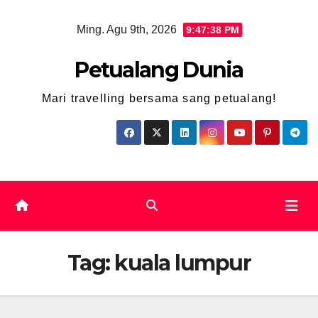
Skip
Ming. Agu 9th, 2026
9:47:39 PM
to
content
Petualang Dunia
Mari travelling bersama sang petualang!
Tag:
kuala lumpur