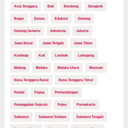
Asia Tenggara
Bali
Bandung
Bangkok
Bogor
Danau
Edukasi
Gunung
Gunung Semeru
Indonesia
Jakarta
Jawa Barat
Jawa Tengah
Jawa Timur
Kamboja
Kuil
Lombok
Lumajang
Malang
Maluku
Maluku Utara
Museum
Nusa Tenggara Barat
Nusa Tenggara Timur
Pantai
Papua
Pemandangan
Peninggalan Sejarah
Pulau
Purwakarta
Sulawesi
Sulawesi Selatan
Sulawesi Tengah