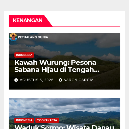
KENANGAN
INDONESIA
Kawah Wurung: Pesona
Sabana Hijau di Tengah
Pegunungan Bondowoso
AGUSTUS 5, 2026
AARON GARCIA
INDONESIA
YOGYAKARTA
Waduk Sermo: Wisata Danau