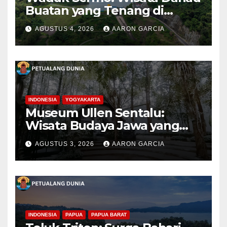
Buatan yang Tenang di
Perbukitan Menoreh Kulon
AGUSTUS 4, 2026
AARON GARCIA
Progo
INDONESIA
YOGYAKARTA
Museum Ullen Sentalu:
Wisata Budaya Jawa yang
Elegan di Lereng Kaliurang
AGUSTUS 3, 2026
AARON GARCIA
INDONESIA
PAPUA
PAPUA BARAT