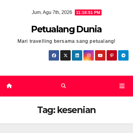
Skip
Jum. Agu 7th, 2026
11:18:51 PM
to
content
Petualang Dunia
Mari travelling bersama sang petualang!
Tag:
kesenian