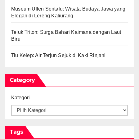
Museum Ullen Sentalu: Wisata Budaya Jawa yang
Elegan di Lereng Kaliurang
Teluk Triton: Surga Bahari Kaimana dengan Laut
Biru
Tiu Kelep: Air Terjun Sejuk di Kaki Rinjani
Category
Kategori
Tags