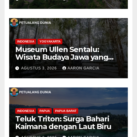
Progo
INDONESIA
YOGYAKARTA
Museum Ullen Sentalu:
Wisata Budaya Jawa yang
Elegan di Lereng Kaliurang
AGUSTUS 3, 2026
AARON GARCIA
INDONESIA
PAPUA
PAPUA BARAT
Teluk Triton: Surga Bahari
Kaimana dengan Laut Biru