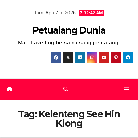
Skip
Jum. Agu 7th, 2026
7:32:42 AM
to
content
Petualang Dunia
Mari travelling bersama sang petualang!
Tag:
Kelenteng See Hin
Kiong