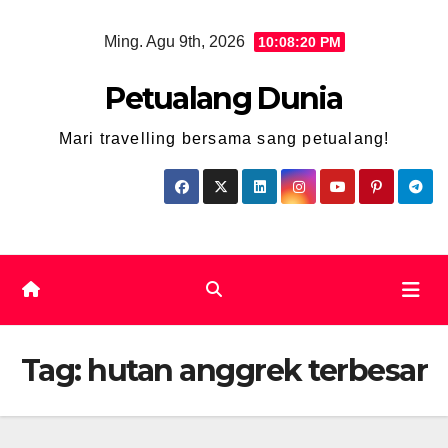
Skip
Ming. Agu 9th, 2026
10:08:21 PM
to
content
Petualang Dunia
Mari travelling bersama sang petualang!
Tag:
hutan anggrek terbesar