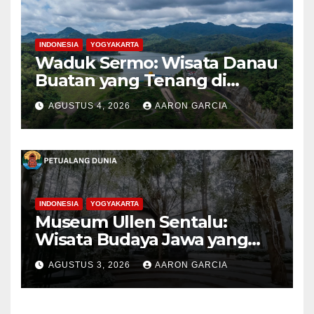
INDONESIA
YOGYAKARTA
Waduk Sermo: Wisata Danau
Buatan yang Tenang di
Perbukitan Menoreh Kulon
AGUSTUS 4, 2026
AARON GARCIA
Progo
INDONESIA
YOGYAKARTA
Museum Ullen Sentalu:
Wisata Budaya Jawa yang
Elegan di Lereng Kaliurang
AGUSTUS 3, 2026
AARON GARCIA