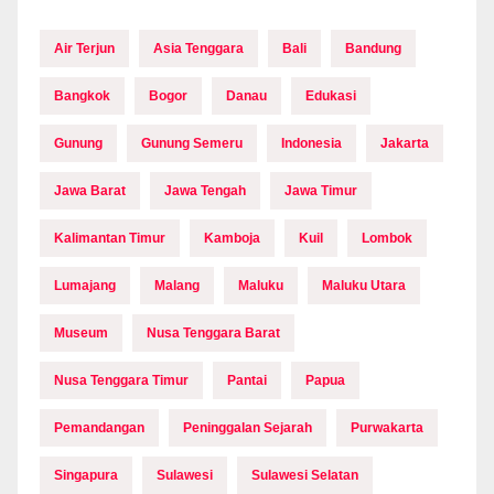
Air Terjun
Asia Tenggara
Bali
Bandung
Bangkok
Bogor
Danau
Edukasi
Gunung
Gunung Semeru
Indonesia
Jakarta
Jawa Barat
Jawa Tengah
Jawa Timur
Kalimantan Timur
Kamboja
Kuil
Lombok
Lumajang
Malang
Maluku
Maluku Utara
Museum
Nusa Tenggara Barat
Nusa Tenggara Timur
Pantai
Papua
Pemandangan
Peninggalan Sejarah
Purwakarta
Singapura
Sulawesi
Sulawesi Selatan