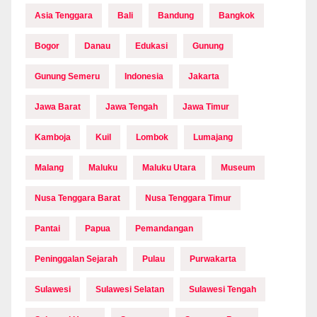
Asia Tenggara
Bali
Bandung
Bangkok
Bogor
Danau
Edukasi
Gunung
Gunung Semeru
Indonesia
Jakarta
Jawa Barat
Jawa Tengah
Jawa Timur
Kamboja
Kuil
Lombok
Lumajang
Malang
Maluku
Maluku Utara
Museum
Nusa Tenggara Barat
Nusa Tenggara Timur
Pantai
Papua
Pemandangan
Peninggalan Sejarah
Pulau
Purwakarta
Sulawesi
Sulawesi Selatan
Sulawesi Tengah