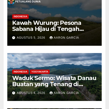
INDONESIA
Kawah Wurung: Pesona
Sabana Hijau di Tengah
Pegunungan Bondowoso
AGUSTUS 5, 2026
AARON GARCIA
INDONESIA
YOGYAKARTA
Waduk Sermo: Wisata Danau
Buatan yang Tenang di
Perbukitan Menoreh Kulon
AGUSTUS 4, 2026
AARON GARCIA
Progo