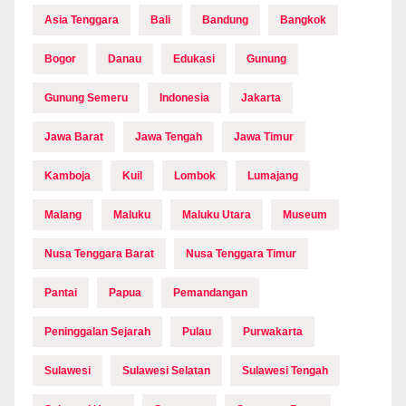
Asia Tenggara
Bali
Bandung
Bangkok
Bogor
Danau
Edukasi
Gunung
Gunung Semeru
Indonesia
Jakarta
Jawa Barat
Jawa Tengah
Jawa Timur
Kamboja
Kuil
Lombok
Lumajang
Malang
Maluku
Maluku Utara
Museum
Nusa Tenggara Barat
Nusa Tenggara Timur
Pantai
Papua
Pemandangan
Peninggalan Sejarah
Pulau
Purwakarta
Sulawesi
Sulawesi Selatan
Sulawesi Tengah