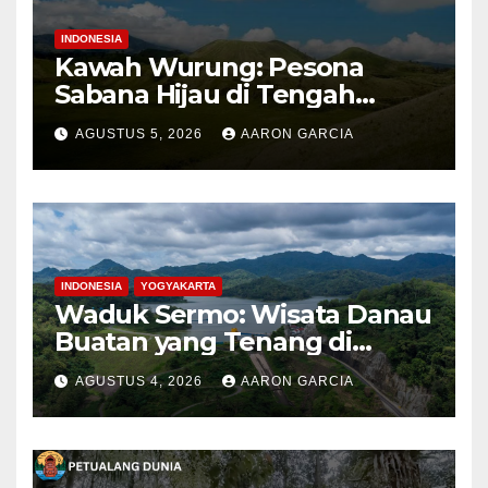
INDONESIA
Kawah Wurung: Pesona
Sabana Hijau di Tengah
Pegunungan Bondowoso
AGUSTUS 5, 2026
AARON GARCIA
INDONESIA
YOGYAKARTA
Waduk Sermo: Wisata Danau
Buatan yang Tenang di
Perbukitan Menoreh Kulon
AGUSTUS 4, 2026
AARON GARCIA
Progo