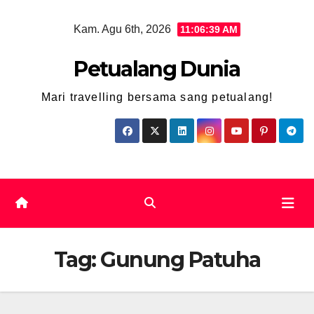
Skip
Kam. Agu 6th, 2026
11:06:40 AM
to
content
Petualang Dunia
Mari travelling bersama sang petualang!
Tag:
Gunung Patuha