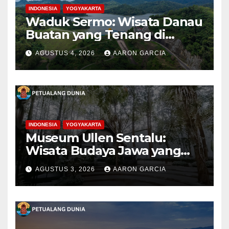
INDONESIA
YOGYAKARTA
Waduk Sermo: Wisata Danau
Buatan yang Tenang di
Perbukitan Menoreh Kulon
AGUSTUS 4, 2026
AARON GARCIA
Progo
INDONESIA
YOGYAKARTA
Museum Ullen Sentalu:
Wisata Budaya Jawa yang
Elegan di Lereng Kaliurang
AGUSTUS 3, 2026
AARON GARCIA