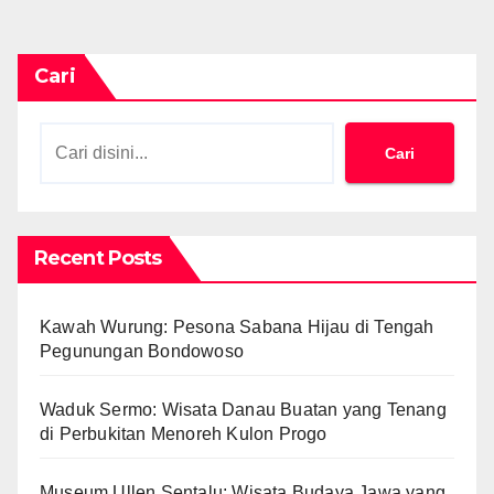
Cari
Cari
Recent Posts
Kawah Wurung: Pesona Sabana Hijau di Tengah
Pegunungan Bondowoso
Waduk Sermo: Wisata Danau Buatan yang Tenang
di Perbukitan Menoreh Kulon Progo
Museum Ullen Sentalu: Wisata Budaya Jawa yang