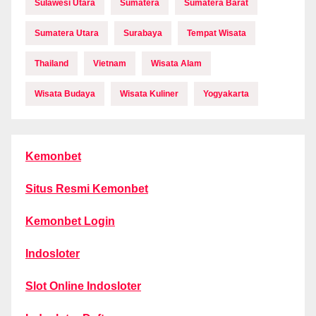
Sulawesi Utara
Sumatera
Sumatera Barat
Sumatera Utara
Surabaya
Tempat Wisata
Thailand
Vietnam
Wisata Alam
Wisata Budaya
Wisata Kuliner
Yogyakarta
Kemonbet
Situs Resmi Kemonbet
Kemonbet Login
Indosloter
Slot Online Indosloter