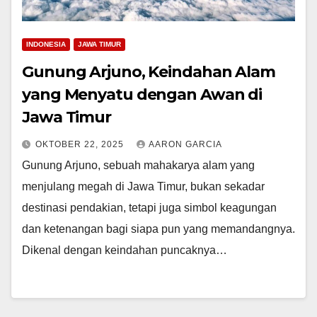
INDONESIA
JAWA TIMUR
Gunung Arjuno, Keindahan Alam
yang Menyatu dengan Awan di
Jawa Timur
OKTOBER 22, 2025
AARON GARCIA
Gunung Arjuno, sebuah mahakarya alam yang
menjulang megah di Jawa Timur, bukan sekadar
destinasi pendakian, tetapi juga simbol keagungan
dan ketenangan bagi siapa pun yang memandangnya.
Dikenal dengan keindahan puncaknya…