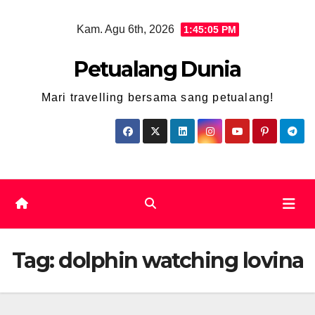
Skip
Kam. Agu 6th, 2026
1:45:06 PM
to
content
Petualang Dunia
Mari travelling bersama sang petualang!
Tag:
dolphin watching lovina