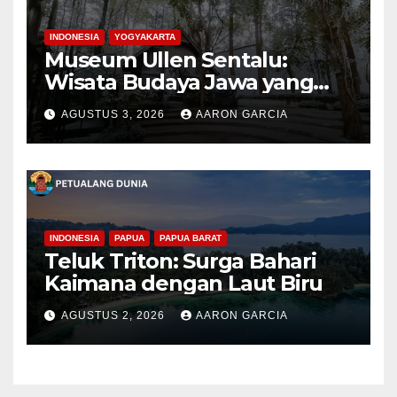
INDONESIA
YOGYAKARTA
Museum Ullen Sentalu:
Wisata Budaya Jawa yang
Elegan di Lereng Kaliurang
AGUSTUS 3, 2026
AARON GARCIA
INDONESIA
PAPUA
PAPUA BARAT
Teluk Triton: Surga Bahari
Kaimana dengan Laut Biru
AGUSTUS 2, 2026
AARON GARCIA