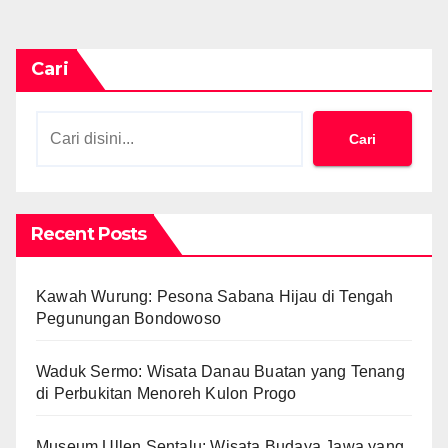
Cari
Cari
Recent Posts
Kawah Wurung: Pesona Sabana Hijau di Tengah
Pegunungan Bondowoso
Waduk Sermo: Wisata Danau Buatan yang Tenang
di Perbukitan Menoreh Kulon Progo
Museum Ullen Sentalu: Wisata Budaya Jawa yang