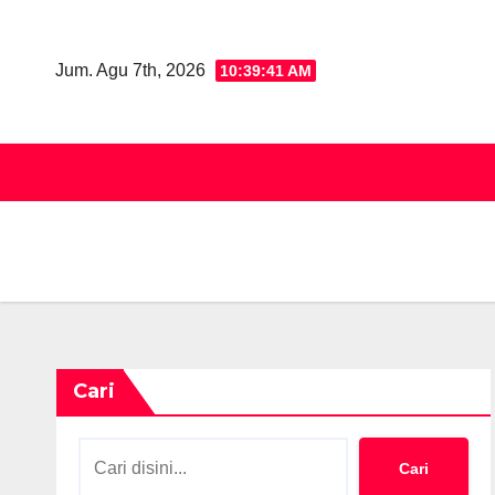
Skip
to
Jum. Agu 7th, 2026
10:39:42 AM
content
Cari
Cari