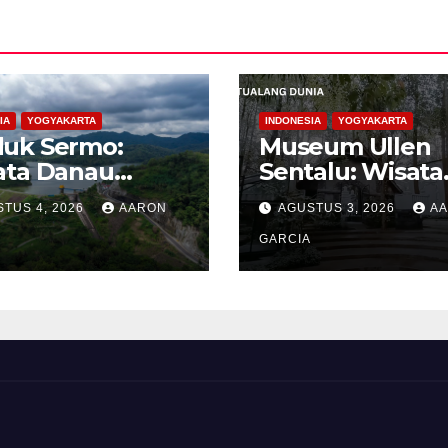
IA
YOGYAKARTA
INDONESIA
YOGYAKARTA
uk Sermo:
Museum Ullen
ata Danau
Sentalu: Wisata
tan yang
Budaya Jawa ya
TUS 4, 2026
AARON
AGUSTUS 3, 2026
A
ang di
Elegan di Leren
bukitan
Kaliurang
GARCIA
oreh Kulon
go