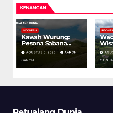
KENANGAN
INDONESIA
INDONES
Kawah Wurung:
Wad
Pesona Sabana
Wis
Hijau di Tengah
Bua
AGUSTUS 5, 2026
AARON
AGUS
Pegunungan
Ten
Bondowoso
GARCIA
Per
GARCIA
Men
Pro
Petualang Dunia