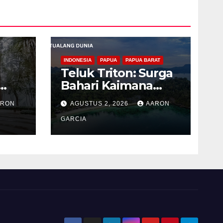
INDONESIA
PAPUA
PAPUA BARAT
Teluk Triton: Surga
Bahari Kaimana
ng
dengan Laut Biru
ARON
AGUSTUS 2, 2026
AARON
g
GARCIA