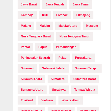
Jawa Barat
Jawa Tengah
Jawa Timur
Kamboja
Kuil
Lombok
Lumajang
Malang
Maluku
Maluku Utara
Museum
Nusa Tenggara Barat
Nusa Tenggara Timur
Pantai
Papua
Pemandangan
Peninggalan Sejarah
Pulau
Purwakarta
Sulawesi
Sulawesi Selatan
Sulawesi Tengah
Sulawesi Utara
Sumatera
Sumatera Barat
Sumatera Utara
Surabaya
Tempat Wisata
Thailand
Vietnam
Wisata Alam