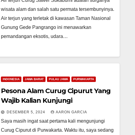
Air terjun Curug Sawer Sukabumi adalah surganya
wisata alam dan salah satu permata tersembunyinya.
Air terjun yang terletak di kawasan Taman Nasional
Gunung Gede Pangrango ini menawarkan
pemandangan eksotis, udara…
INDONESIA
JAWA BARAT
PULAU JAWA
PURWAKARTA
Pesona Alam Curug Cipurut Yang
Wajib Kalian Kunjungi
DESEMBER 5, 2024
AARON GARCIA
Saya masih ingat saat pertama kali mengunjungi
Curug Cipurut di Purwakarta. Waktu itu, saya sedang