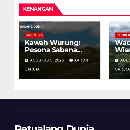
KENANGAN
INDONESIA
INDONES
Kawah Wurung:
Wad
Pesona Sabana
Wis
Hijau di Tengah
Bua
AGUSTUS 5, 2026
AARON
AGUS
Pegunungan
Ten
Bondowoso
GARCIA
Per
GARCIA
Men
Pro
Petualang Dunia