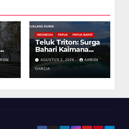
INDONESIA
PAPUA
PAPUA BARAT
Teluk Triton: Surga
Bahari Kaimana
ng
dengan Laut Biru
ARON
AGUSTUS 2, 2026
AARON
g
GARCIA