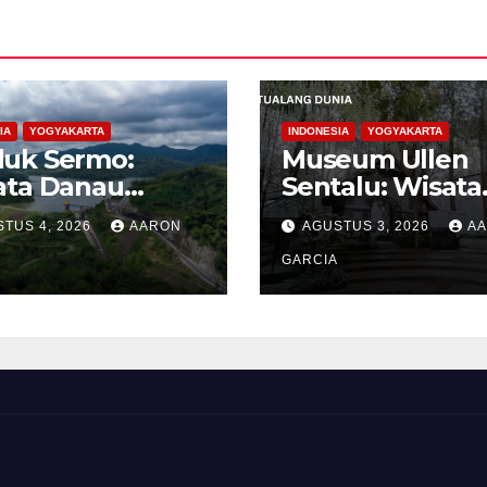
IA
YOGYAKARTA
INDONESIA
YOGYAKARTA
uk Sermo:
Museum Ullen
ata Danau
Sentalu: Wisata
tan yang
Budaya Jawa ya
TUS 4, 2026
AARON
AGUSTUS 3, 2026
A
ang di
Elegan di Leren
bukitan
Kaliurang
GARCIA
oreh Kulon
go