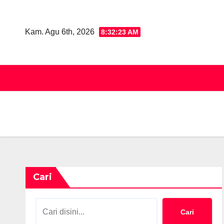
Skip
to
Kam. Agu 6th, 2026
8:32:23 AM
content
Cari
Cari