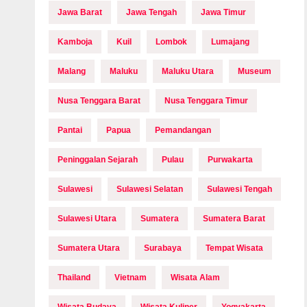
Jawa Barat
Jawa Tengah
Jawa Timur
Kamboja
Kuil
Lombok
Lumajang
Malang
Maluku
Maluku Utara
Museum
Nusa Tenggara Barat
Nusa Tenggara Timur
Pantai
Papua
Pemandangan
Peninggalan Sejarah
Pulau
Purwakarta
Sulawesi
Sulawesi Selatan
Sulawesi Tengah
Sulawesi Utara
Sumatera
Sumatera Barat
Sumatera Utara
Surabaya
Tempat Wisata
Thailand
Vietnam
Wisata Alam