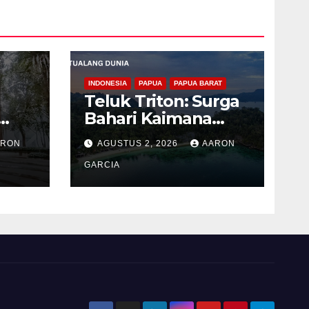
INDONESIA
PAPUA
PAPUA BARAT
Teluk Triton: Surga
Bahari Kaimana
ng
dengan Laut Biru
ARON
AGUSTUS 2, 2026
AARON
g
GARCIA