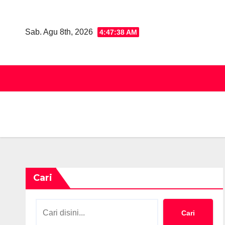
Skip
to
Sab. Agu 8th, 2026
4:47:39 AM
content
Cari
Cari