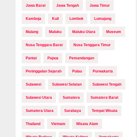
Jawa Barat
Jawa Tengah
Jawa Timur
Kamboja
Kuil
Lombok
Lumajang
Malang
Maluku
Maluku Utara
Museum
Nusa Tenggara Barat
Nusa Tenggara Timur
Pantai
Papua
Pemandangan
Peninggalan Sejarah
Pulau
Purwakarta
Sulawesi
Sulawesi Selatan
Sulawesi Tengah
Sulawesi Utara
Sumatera
Sumatera Barat
Sumatera Utara
Surabaya
Tempat Wisata
Thailand
Vietnam
Wisata Alam