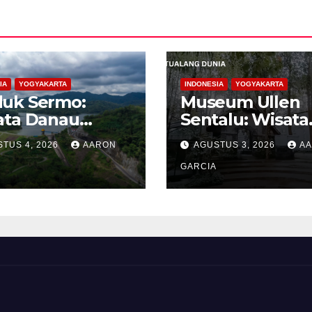
IA
YOGYAKARTA
INDONESIA
YOGYAKARTA
uk Sermo:
Museum Ullen
ata Danau
Sentalu: Wisata
tan yang
Budaya Jawa ya
TUS 4, 2026
AARON
AGUSTUS 3, 2026
A
ang di
Elegan di Leren
bukitan
Kaliurang
GARCIA
oreh Kulon
go