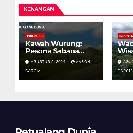
KENANGAN
INDONESIA
INDONES
Kawah Wurung:
Wad
Pesona Sabana
Wis
Hijau di Tengah
Bua
AGUSTUS 5, 2026
AARON
AGUS
Pegunungan
Ten
Bondowoso
GARCIA
Per
GARCIA
Men
Pro
Petualang Dunia