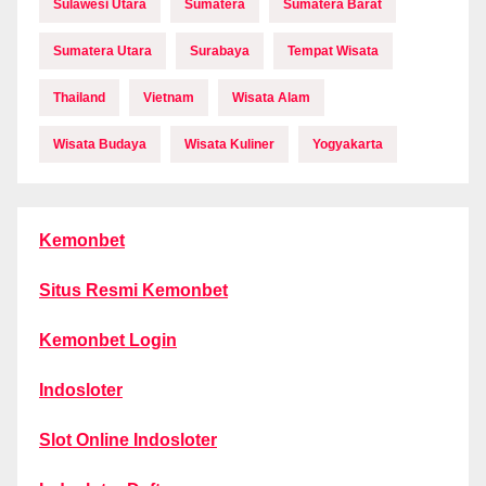
Sulawesi Utara
Sumatera
Sumatera Barat
Sumatera Utara
Surabaya
Tempat Wisata
Thailand
Vietnam
Wisata Alam
Wisata Budaya
Wisata Kuliner
Yogyakarta
Kemonbet
Situs Resmi Kemonbet
Kemonbet Login
Indosloter
Slot Online Indosloter