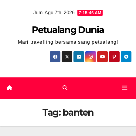
Skip
Jum. Agu 7th, 2026
7:15:47 AM
to
content
Petualang Dunia
Mari travelling bersama sang petualang!
Tag:
banten