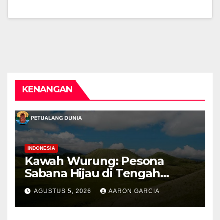
KENANGAN
INDONESIA
Kawah Wurung: Pesona
Sabana Hijau di Tengah
Pegunungan Bondowoso
AGUSTUS 5, 2026
AARON GARCIA