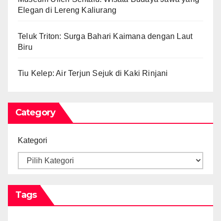
Elegan di Lereng Kaliurang
Teluk Triton: Surga Bahari Kaimana dengan Laut
Biru
Tiu Kelep: Air Terjun Sejuk di Kaki Rinjani
Category
Kategori
Tags