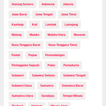
Gunung Semeru
Indonesia
Jakarta
Jawa Barat
Jawa Tengah
Jawa Timur
Kamboja
Kuil
Lombok
Lumajang
Malang
Maluku
Maluku Utara
Museum
Nusa Tenggara Barat
Nusa Tenggara Timur
Pantai
Papua
Pemandangan
Peninggalan Sejarah
Pulau
Purwakarta
Sulawesi
Sulawesi Selatan
Sulawesi Tengah
Sulawesi Utara
Sumatera
Sumatera Barat
Sumatera Utara
Surabaya
Tempat Wisata