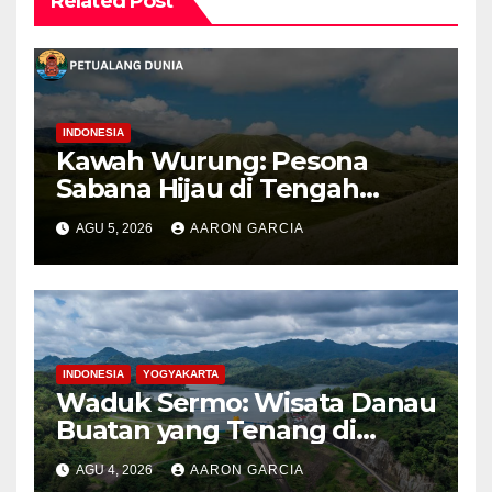
Related Post
INDONESIA
Kawah Wurung: Pesona
Sabana Hijau di Tengah
Pegunungan Bondowoso
AGU 5, 2026
AARON GARCIA
INDONESIA
YOGYAKARTA
Waduk Sermo: Wisata Danau
Buatan yang Tenang di
Perbukitan Menoreh Kulon
AGU 4, 2026
AARON GARCIA
Progo