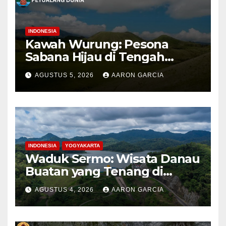
INDONESIA
Kawah Wurung: Pesona
Sabana Hijau di Tengah
Pegunungan Bondowoso
AGUSTUS 5, 2026
AARON GARCIA
INDONESIA
YOGYAKARTA
Waduk Sermo: Wisata Danau
Buatan yang Tenang di
Perbukitan Menoreh Kulon
AGUSTUS 4, 2026
AARON GARCIA
Progo