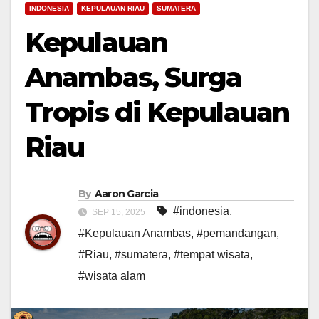
INDONESIA
KEPULAUAN RIAU
SUMATERA
Kepulauan
Anambas, Surga
Tropis di Kepulauan
Riau
By
Aaron Garcia
#indonesia
,
SEP 15, 2025
#Kepulauan Anambas
,
#pemandangan
,
#Riau
,
#sumatera
,
#tempat wisata
,
#wisata alam