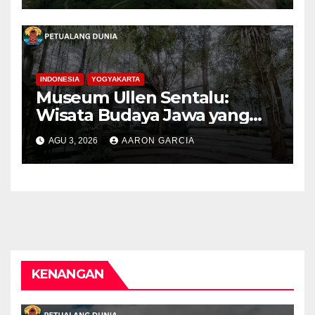
INDONESIA
YOGYAKARTA
Museum Ullen Sentalu:
Wisata Budaya Jawa yang
Elegan di Lereng Kaliurang
AGU 3, 2026
AARON GARCIA
KENANGAN