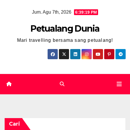
Skip
Jum. Agu 7th, 2026
6:39:20 PM
to
content
Petualang Dunia
Mari travelling bersama sang petualang!
Cari