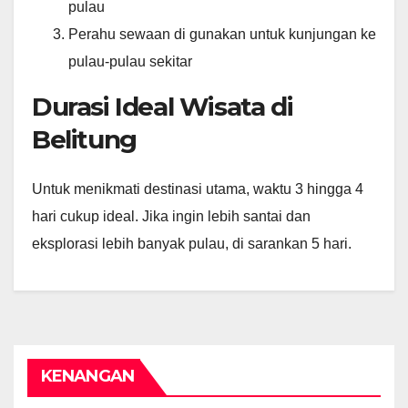
pulau
Perahu sewaan di gunakan untuk kunjungan ke
pulau-pulau sekitar
Durasi Ideal Wisata di
Belitung
Untuk menikmati destinasi utama, waktu 3 hingga 4
hari cukup ideal. Jika ingin lebih santai dan
eksplorasi lebih banyak pulau, di sarankan 5 hari.
KENANGAN