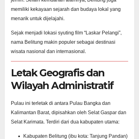
memiliki kekayaan sejarah dan budaya lokal yang
menarik untuk dijelajahi.
Sejak menjadi lokasi syuting film “Laskar Pelangi”,
nama Belitung makin populer sebagai destinasi
wisata nasional dan internasional.
Letak Geografis dan
Wilayah Administratif
Pulau ini terletak di antara Pulau Bangka dan
Kalimantan Barat, dipisahkan oleh Selat Gaspar dan
Selat Karimata. Terdiri dari dua kabupaten utama:
Kabupaten Belitung (ibu kota: Tanjung Pandan)