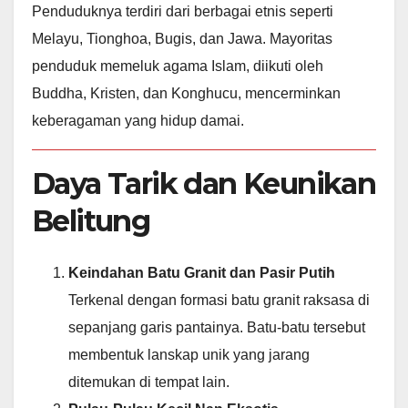
Penduduknya terdiri dari berbagai etnis seperti
Melayu, Tionghoa, Bugis, dan Jawa. Mayoritas
penduduk memeluk agama Islam, diikuti oleh
Buddha, Kristen, dan Konghucu, mencerminkan
keberagaman yang hidup damai.
Daya Tarik dan Keunikan
Belitung
Keindahan Batu Granit dan Pasir Putih
Terkenal dengan formasi batu granit raksasa di
sepanjang garis pantainya. Batu-batu tersebut
membentuk lanskap unik yang jarang
ditemukan di tempat lain.