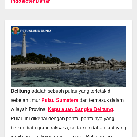
Indosloter Daftar
Belitung
adalah sebuah pulau yang terletak di
sebelah timur
Pulau Sumatera
dan termasuk dalam
wilayah Provinsi
Kepulauan Bangka Belitung
.
Pulau ini dikenal dengan pantai-pantainya yang
bersih, batu granit raksasa, serta keindahan laut yang
jernih. Selain keindahan alamnya, Belitung juga